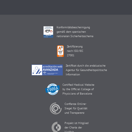
Konformitätsbescheinigung
gemäß dem spanischen
nationalen Sicherheitsschema
Zertifizierung
nach ISO/IEC
27001
Zertifikat durch die andalusische
Agentur für Gesundheitspolitische
Information
Certified Medical Website
by the Official College of
Physicians of Barcelona
Confianza Online-
Siegel für Qualität
und Transparenz
Projekt ist Mitglied
der Charta der
Vielfalt