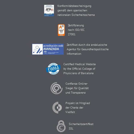
Konformitätsbescheinigung
gemäß dem spanischen
nationalen Sicherheitsschema
Zertifizierung
nach ISO/IEC
27001
Zertifikat durch die andalusische
Agentur für Gesundheitspolitische
Information
Certified Medical Website
by the Official College of
Physicians of Barcelona
Confianza Online-
Siegel für Qualität
und Transparenz
Projekt ist Mitglied
der Charta der
Vielfalt
Sicherheitszertifikat
SSL