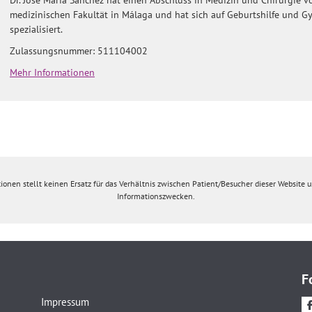
Dr. José María Sánchez hat einen Abschluss in Medizin und Chirurgie v
medizinischen Fakultät in Málaga und hat sich auf Geburtshilfe und G
spezialisiert.
Zulassungsnummer: 511104002
Mehr Informationen
ionen stellt keinen Ersatz für das Verhältnis zwischen Patient/Besucher dieser Website un
Informationszwecken.
F
Impressum