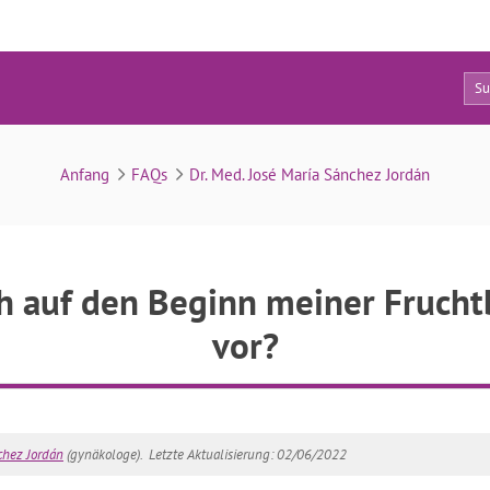
9
FAQs
Anfang
FAQs
Dr. Med. José María Sánchez Jordán
ch auf den Beginn meiner Fruch
vor?
chez Jordán
(gynäkologe).
Letzte Aktualisierung: 02/06/2022