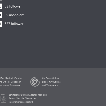
58 follower
59 abonniert
587 follower
ified Medical Website
Confianza Online-
he Official College of
Siegel für Qualität
sicians of Barcelona
und Transparenz
Zertifizierter Busines Adapter nach dem
Gesetz über die Dienste der
Informationsgesellschaft