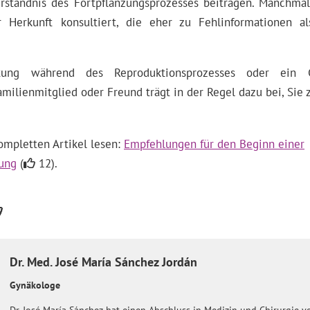
erständnis des Fortpflanzungsprozesses beitragen. Manchm
r Herkunft konsultiert, die eher zu Fehlinformationen a
atung während des Reproduktionsprozesses oder ein
ilienmitglied oder Freund trägt in der Regel dazu bei, Sie 
ompletten Artikel lesen:
Empfehlungen für den Beginn einer
lung
(
12).
Dr. Med.
José María
Sánchez Jordán
Gynäkologe