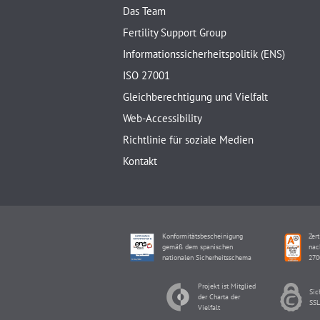
Das Team
Fertility Support Group
Informationssicherheitspolitik (ENS)
ISO 27001
Gleichberechtigung und Vielfalt
Web-Accessibility
Richtlinie für soziale Medien
Kontakt
Konformitätsbescheinigung
Zert
gemäß dem spanischen
nac
nationalen Sicherheitsschema
270
Projekt ist Mitglied
Sic
der Charta der
SSL
Vielfalt