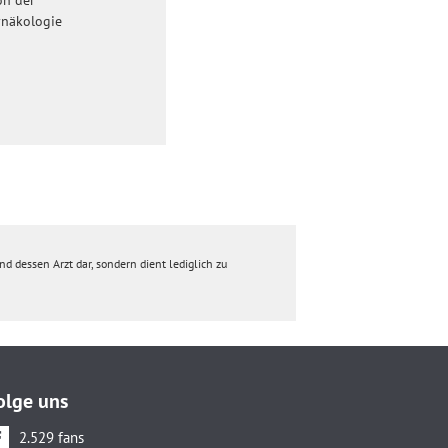
on der
ynäkologie
d dessen Arzt dar, sondern dient lediglich zu
olge uns
2.529 fans