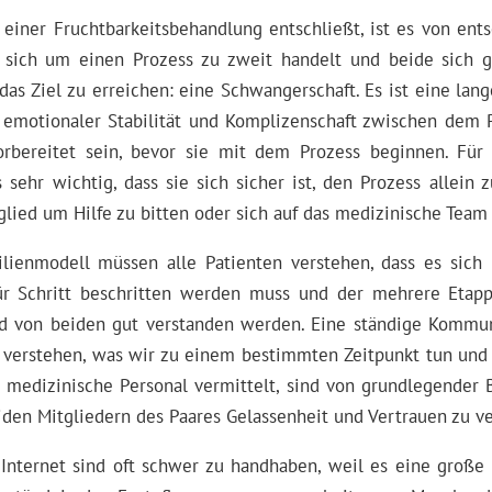
 einer Fruchtbarkeitsbehandlung entschließt, ist es von en
s sich um einen Prozess zu zweit handelt und beide sich g
as Ziel zu erreichen: eine Schwangerschaft. Es ist eine lan
emotionaler Stabilität und Komplizenschaft zwischen dem P
rbereitet sein, bevor sie mit dem Prozess beginnen. Für 
 sehr wichtig, dass sie sich sicher ist, den Prozess allein
glied um Hilfe zu bitten oder sich auf das medizinische Team 
ienmodell müssen alle Patienten verstehen, dass es sic
für Schritt beschritten werden muss und der mehrere Etap
d von beiden gut verstanden werden. Eine ständige Kommun
zu verstehen, was wir zu einem bestimmten Zeitpunkt tun und
s medizinische Personal vermittelt, sind von grundlegender 
iden Mitgliedern des Paares Gelassenheit und Vertrauen zu ve
Internet sind oft schwer zu handhaben, weil es eine groß