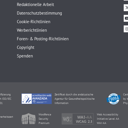
Redaktionelle Arbeit
Datenschutzbestimmung
Cookie-Richtlinien
Werberichtlinien
Foren- & Posting-Richtlinien
Copyright
Spenden
ifizierung
Zertifikat durch die andalusische
Cert
h ISO/IEC
Agentur für Gesundheitspolitische
by t
01
Information
Phy
Wordfence
Web Accessibility
herheitszertifikat
Security
Initiative Level AA
Premium
WAI-AA