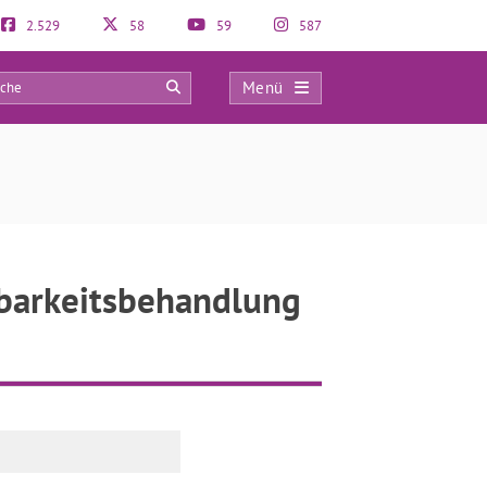
2.529
58
59
587
Menü
0
tbarkeitsbehandlung