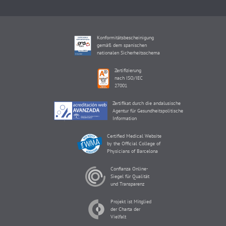
Konformitätsbescheinigung
gemäß dem spanischen
nationalen Sicherheitsschema
Zertifizierung
nach ISO/IEC
27001
Zertifikat durch die andalusische
Agentur für Gesundheitspolitische
Information
Certified Medical Website
by the Official College of
Physicians of Barcelona
Confianza Online-
Siegel für Qualität
und Transparenz
Projekt ist Mitglied
der Charta der
Vielfalt