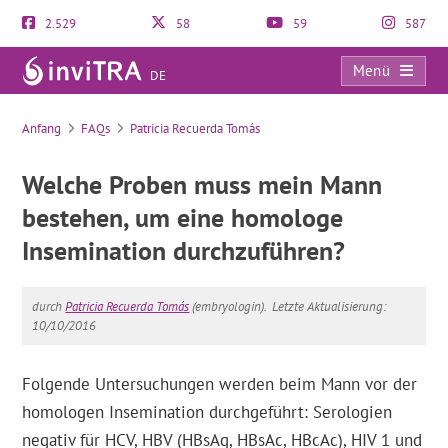
2.529
58
59
587
Menü
DE
FAQs
Anfang
FAQs
Patricia Recuerda Tomás
Welche Proben muss mein Mann
bestehen, um eine homologe
Insemination durchzuführen?
durch
Patricia Recuerda Tomás
(embryologin).
Letzte Aktualisierung:
10/10/2016
Folgende Untersuchungen werden beim Mann vor der
homologen Insemination durchgeführt: Serologien
negativ für HCV, HBV (HBsAg, HBsAc, HBcAc), HIV 1 und