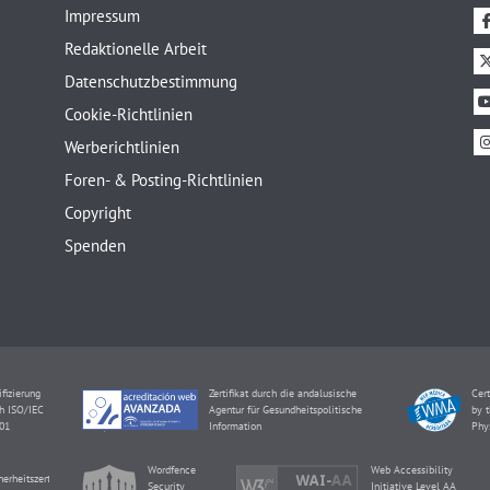
Impressum
Redaktionelle Arbeit
Datenschutzbestimmung
Cookie-Richtlinien
Werberichtlinien
Foren- & Posting-Richtlinien
Copyright
Spenden
ifizierung
Zertifikat durch die andalusische
Cert
h ISO/IEC
Agentur für Gesundheitspolitische
by t
01
Information
Phy
Wordfence
Web Accessibility
herheitszertifikat
Security
Initiative Level AA