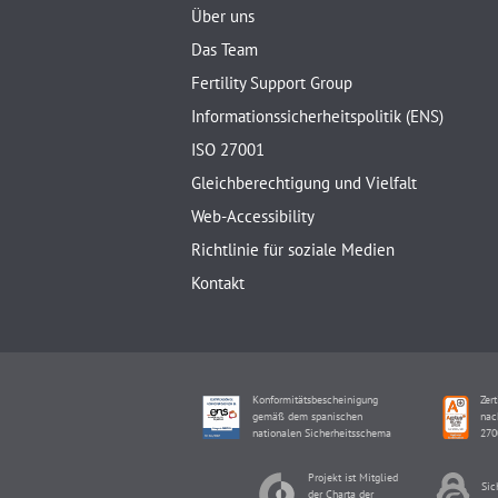
Über uns
Das Team
Fertility Support Group
Informationssicherheitspolitik (ENS)
ISO 27001
Gleichberechtigung und Vielfalt
Web-Accessibility
Richtlinie für soziale Medien
Kontakt
Konformitätsbescheinigung
Zert
gemäß dem spanischen
nac
nationalen Sicherheitsschema
270
Projekt ist Mitglied
Sic
der Charta der