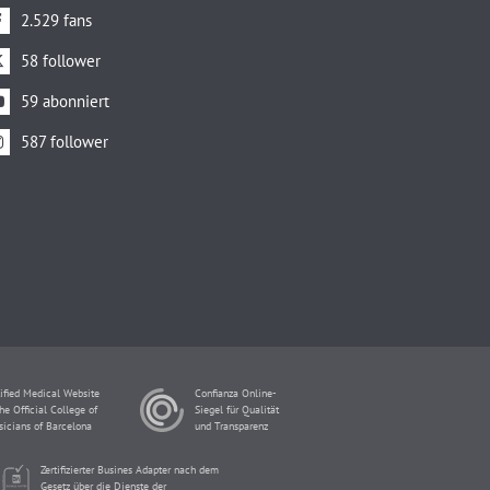
2.529 fans
58 follower
59 abonniert
587 follower
ified Medical Website
Confianza Online-
he Official College of
Siegel für Qualität
sicians of Barcelona
und Transparenz
Zertifizierter Busines Adapter nach dem
Gesetz über die Dienste der