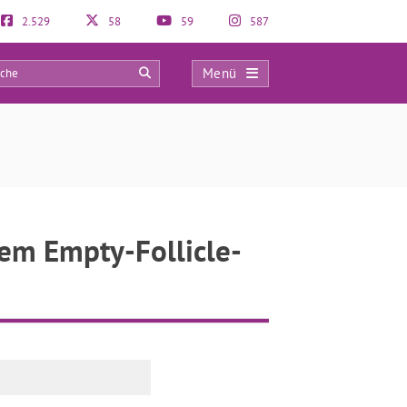
2.529
58
59
587
Menü
0
tem Empty-Follicle-