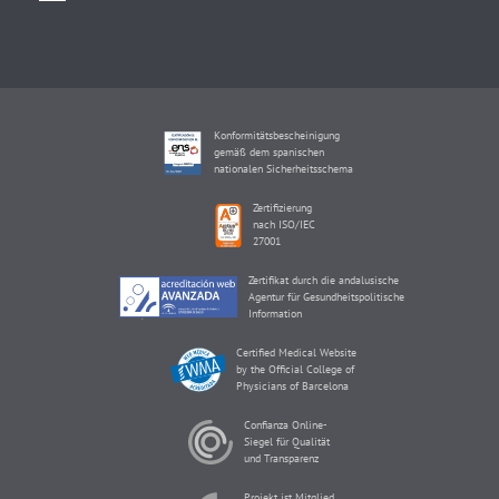
Konformitätsbescheinigung
gemäß dem spanischen
nationalen Sicherheitsschema
Zertifizierung
nach ISO/IEC
27001
Zertifikat durch die andalusische
Agentur für Gesundheitspolitische
Information
Certified Medical Website
by the Official College of
Physicians of Barcelona
Confianza Online-
Siegel für Qualität
und Transparenz
Projekt ist Mitglied