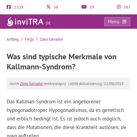
2.529
58
59
587
Menü
DE
FAQs
Anfang
FAQs
Zaira Salvador
Was sind typische Merkmale von
Kallmann-Syndrom?
durch
Zaira Salvador
(embryologin).
Letzte Aktualisierung: 02/08/2018
Das Kallman-Syndrom ist ein angeborener
hypogonadotroper Hypogonadismus, da es genetisch
und erblich bedingt ist. Es ist jedoch auch möglich,
dass die Mutationen, die diese Krankheit auslösen,
de
novo
auftreten.