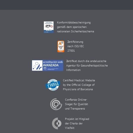
Konformitätsbescheinigung
gemäß dem spanischen
nationalen Sicherheitsschema
Zertifizierung
nach ISO/IEC
27001
Zertifikat durch die andalusische
Agentur für Gesundheitspolitische
Information
Certified Medical Website
by the Official College of
Physicians of Barcelona
Confianza Online-
Siegel für Qualität
und Transparenz
Projekt ist Mitglied
der Charta der
Vielfalt