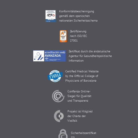
Konformitätsbescheinigung
gemäß dem spanischen
nationalen Sicherheitsschema
Zertifizierung
nach ISO/IEC
27001
Zertifikat durch die andalusische
Agentur für Gesundheitspolitische
Information
Certified Medical Website
by the Official College of
Physicians of Barcelona
Confianza Online-
Siegel für Qualität
und Transparenz
Projekt ist Mitglied
der Charta der
Vielfalt
Sicherheitszertifikat
SSL