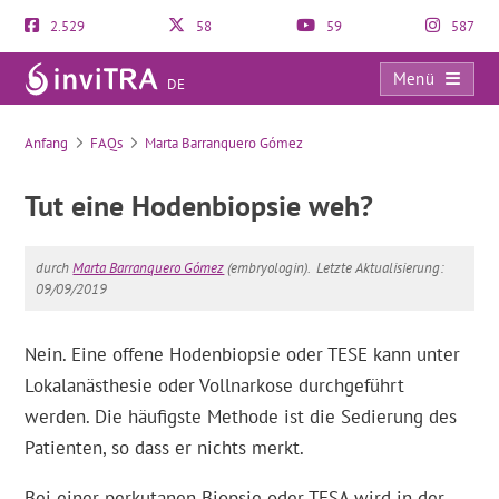
2.529
58
59
587
Menü
DE
FAQs
Anfang
FAQs
Marta Barranquero Gómez
Tut eine Hodenbiopsie weh?
durch
Marta Barranquero Gómez
(embryologin).
Letzte Aktualisierung:
09/09/2019
Nein. Eine offene Hodenbiopsie oder TESE kann unter
Lokalanästhesie oder Vollnarkose durchgeführt
werden. Die häufigste Methode ist die Sedierung des
Patienten, so dass er nichts merkt.
Bei einer perkutanen Biopsie oder TESA wird in der