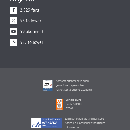
2.529 fans
58 follower
59 abonniert
587 follower
Konformitätsbescheinigung
gemäß dem spanischen
nationalen Sicherheitsschema
Zertifizierung
nach ISO/IEC
27001
Zertifikat durch die andalusische
Agentur für Gesundheitspolitische
Information