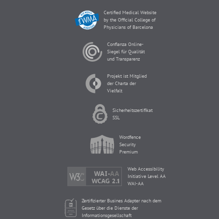
Certified Medical Website
by the Official College of
Physicians of Barcelona
Confianza Online-
Siegel für Qualität
und Transparenz
Projekt ist Mitglied
der Charta der
Vielfalt
Sicherheitszertifikat
SSL
Wordfence
Security
Premium
Web Accessibility
Initiative Level AA
WAI-AA
Zertifizierter Busines Adapter nach dem
Gesetz über die Dienste der
Informationsgesellschaft