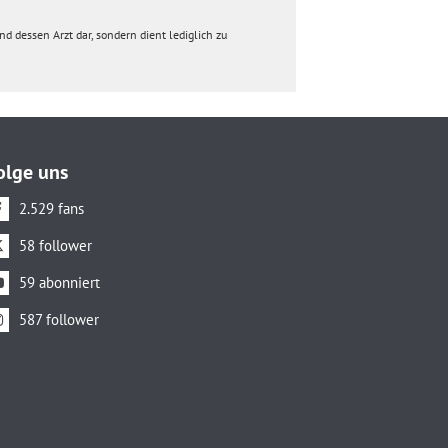
d dessen Arzt dar, sondern dient lediglich zu
olge uns
2.529 fans
58 follower
59 abonniert
587 follower