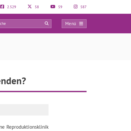
2.529
58
59
587
Menü
0
enden?
ine Reproduktionsklinik