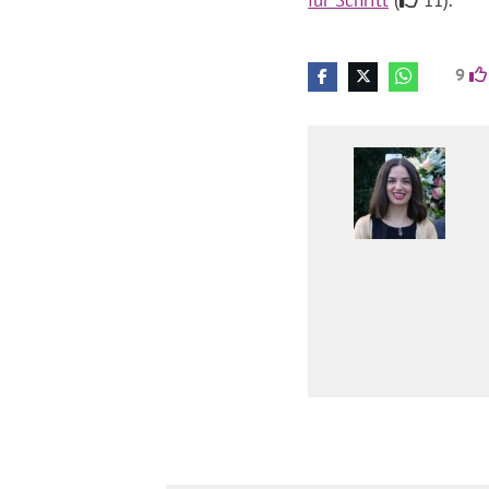
für Schritt
(
11).
9