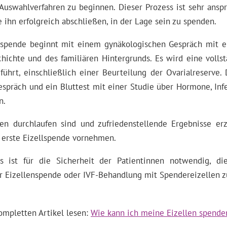
swahlverfahren zu beginnen. Dieser Prozess ist sehr ansp
 ihn erfolgreich abschließen, in der Lage sein zu spenden.
llspende beginnt mit einem gynäkologischen Gespräch mit e
hichte und des familiären Hintergrunds. Es wird eine volls
ührt, einschließlich einer Beurteilung der Ovarialreserve. D
espräch und ein Bluttest mit einer Studie über Hormone, Inf
n.
en durchlaufen sind und zufriedenstellende Ergebnisse erz
 erste Eizellspende vornehmen.
s ist für die Sicherheit der Patientinnen notwendig, die 
 Eizellenspende oder IVF-Behandlung mit Spendereizellen z
ompletten Artikel lesen:
Wie kann ich meine Eizellen spenden