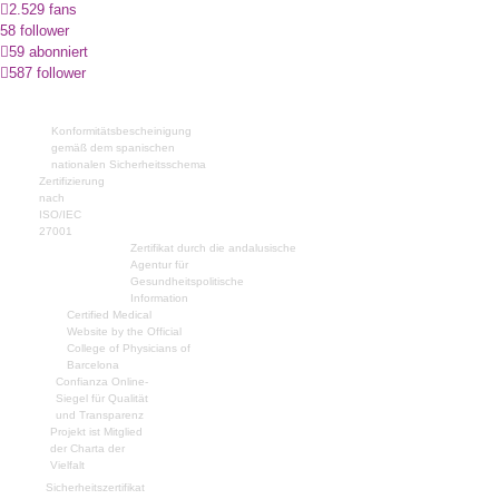
2.529 fans
58 follower
59 abonniert
587 follower
Konformitätsbescheinigung
gemäß dem spanischen
nationalen Sicherheitsschema
Zertifizierung
nach
ISO/IEC
27001
Zertifikat durch die andalusische
Agentur für
Gesundheitspolitische
Information
Certified Medical
Website by the Official
College of Physicians of
Barcelona
Confianza Online-
Siegel für Qualität
und Transparenz
Projekt ist Mitglied
der Charta der
Vielfalt
Sicherheitszertifikat