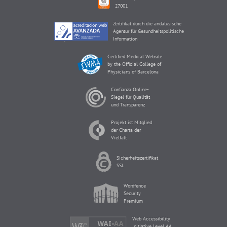
27001
Zertifikat durch die andalusische
Agentur für Gesundheitspolitische
Information
Certified Medical Website
by the Official College of
Physicians of Barcelona
Confianza Online-
Siegel für Qualität
und Transparenz
Projekt ist Mitglied
der Charta der
Vielfalt
Sicherheitszertifikat
SSL
Wordfence
Security
Premium
Web Accessibility
Initiative Level AA