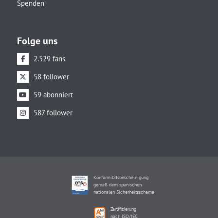
Spenden
Folge uns
2.529 fans
58 follower
59 abonniert
587 follower
Konformitätsbescheinigung
gemäß dem spanischen
nationalen Sicherheitsschema
Zertifizierung
nach ISO/IEC