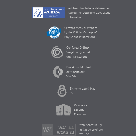
Zertifikat durch die andalusische
Agentur für Gesundheitspolitische
Information
Certified Medical Website
by the Official College of
Physicians of Barcelona
Confianza Online-
Siegel für Qualität
und Transparenz
Projekt ist Mitglied
der Charta der
Vielfalt
Sicherheitszertifikat
SSL
Wordfence
Security
Premium
Web Accessibility
Initiative Level AA
WAI-AA