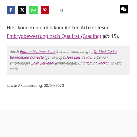
0
Hier können Sie den kompletten Artikel lesen:
Embryobewertung nach Qualität (Grading)
(
15).
durch
Edurne Martínez Sanz
(leitende embryologin),
Dr. Med. Gorka
Barrenetxea Ziarrusta
(gynäkologe),
José Luis de Pablo
(senior-
embryologe),
Zaira Salvador
(embryologin) Und
Romina Packan
(invitra
staff).
Letzte Aktualisierung: 08/04/2020