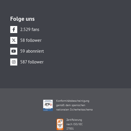
Folge uns
2.529 fans
58 follower
59 abonniert
587 follower
Konformitätsbescheinigung
gemäß dem spanischen
nationalen Sicherheitsschema
Zertifizierung
nach ISO/IEC
27001