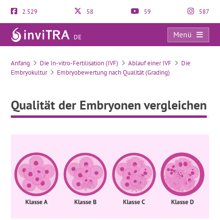
2.529
58
59
587
Menü
DE
Qualität der Embryonen vergleichen
Anfang
Die In-vitro-Fertilisation (IVF)
Ablauf einer IVF
Die
Embryokultur
Embryobewertung nach Qualität (Grading)
Qualität der Embryonen vergleichen