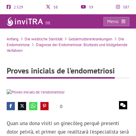
2.529
58
59
587
Menü
DE
Proves inicials de l’endometriosi
Anfang
Die weibliche Sterilität
Gebärmuttererkrankungen
Die
Endometriose
Diagnose der Endometriose: Bluttests und bildgebende
Verfahren
Proves inicials de l’endometriosi
0
Quan una dona visiti un ginecòleg perquè presenti
dolor pelvià, el primer que realitzarà l'especialista serà