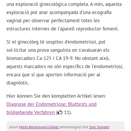
una exploració ginecològica completa. A més, aquesta
exploració pot anar acompanyada d'una ecografia
vaginal per observar perfectament totes les
estructures internes de l'aparell reproductor femení.
Si el ginecòleg té sospites d'endometriosi, pot
sol·licitar una prova sanguínia on s'avaluaran els
biomarcadors Ca-125 i CA 19-9. No obstant això,
aquests marcadors no són específics de l'endometriosi,
encara que sí que aporten informació per al
diagnòstic.
Hier können Sie den kompletten Artikel lesen:
Diagnose der Endometriose: Bluttests und
bildgebende Verfahren
(
11).
durch
Marta Barranquero Gómez
(embryologin) Und
Sara Salgado