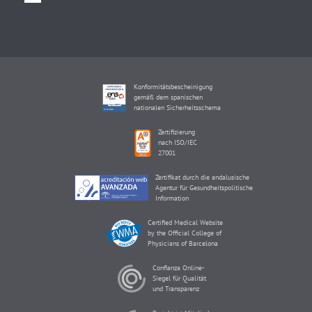
Konformitätsbescheinigung
gemäß dem spanischen
nationalen Sicherheitsschema
Zertifizierung
nach ISO/IEC
27001
Zertifikat durch die andalusische
Agentur für Gesundheitspolitische
Information
Certified Medical Website
by the Official College of
Physicians of Barcelona
Confianza Online-
Siegel für Qualität
und Transparenz