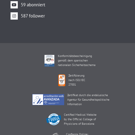
59 abonniert
587 follower
Konformitätsbescheinigung
gemäß dem spanischen
nationalen Sicherheitsschema
Zertifizierung
nach ISO/IEC
27001
Zertifikat durch die andalusische
Agentur für Gesundheitspolitische
Information
Certified Medical Website
by the Official College of
Physicians of Barcelona
Confianza Online-