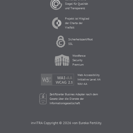
Siegel für Qualität
und Transparenz
Projekt ist Mitglied
der Charta der
Vielfalt
Sicherheitszertifikat
SSL
Wordfence
Security
Premium
Web Accessibility
Initiative Level AA
WAI-AA
Zertifizierter Busines Adapter nach dem
Gesetz über die Dienste der
Informationsgesellschaft
inviTRA Copyright © 2026 von Eureka Fertility.