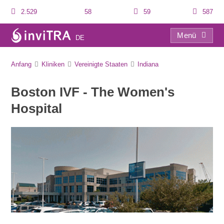
2.529
58
59
587
Menü
DE
Boston IVF – The Women’s Hospital
Anfang
Kliniken
Vereinigte Staaten
Indiana
Boston IVF - The Women's
Hospital