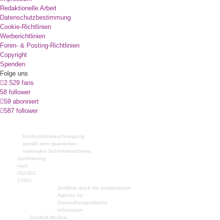
Redaktionelle Arbeit
Datenschutzbestimmung
Cookie-Richtlinien
Werberichtlinien
Foren- & Posting-Richtlinien
Copyright
Spenden
Folge uns
2.529 fans
58 follower
59 abonniert
587 follower
Konformitätsbescheinigung
gemäß dem spanischen
nationalen Sicherheitsschema
Zertifizierung
nach
ISO/IEC
27001
Zertifikat durch die andalusische
Agentur für
Gesundheitspolitische
Information
Certified Medical