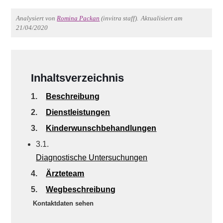
Analysiert von
Romina Packan
(invitra staff).
Aktualisiert am
21/04/2020
Inhaltsverzeichnis
1.
Beschreibung
2.
Dienstleistungen
3.
Kinderwunschbehandlungen
3.1.
Diagnostische Untersuchungen
4.
Ärzteteam
5.
Wegbeschreibung
Kontaktdaten sehen