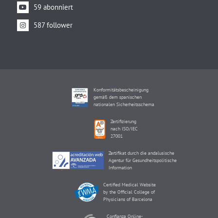
59 abonniert
587 follower
Konformitätsbescheinigung
gemäß dem spanischen
nationalen Sicherheitsschema
Zertifizierung
nach ISO/IEC
27001
Zertifikat durch die andalusische
Agentur für Gesundheitspolitische
Information
Certified Medical Website
by the Official College of
Physicians of Barcelona
Confianza Online-