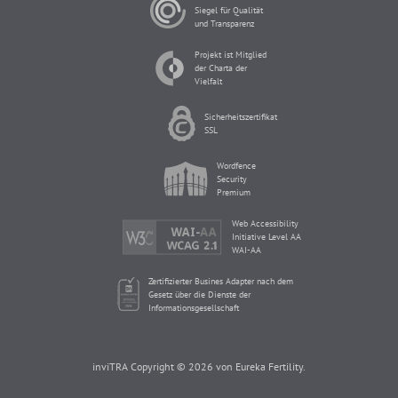
Siegel für Qualität
und Transparenz
Projekt ist Mitglied
der Charta der
Vielfalt
Sicherheitszertifikat
SSL
Wordfence
Security
Premium
Web Accessibility
Initiative Level AA
WAI-AA
Zertifizierter Busines Adapter nach dem
Gesetz über die Dienste der
Informationsgesellschaft
inviTRA Copyright © 2026 von Eureka Fertility.