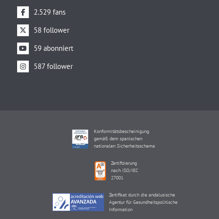
2.529 fans
58 follower
59 abonniert
587 follower
Konformitätsbescheinigung
gemäß dem spanischen
nationalen Sicherheitsschema
Zertifizierung
nach ISO/IEC
27001
Zertifikat durch die andalusische
Agentur für Gesundheitspolitische
Information