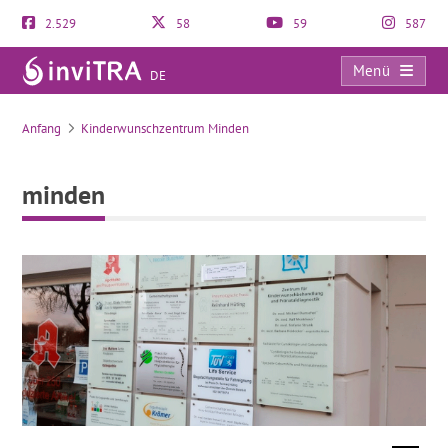
2.529
58
59
587
Menü
DE
minden
Anfang
Kinderwunschzentrum Minden
minden