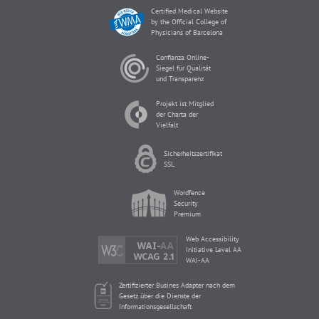
Certified Medical Website
by the Official College of
Physicians of Barcelona
Confianza Online-
Siegel für Qualität
und Transparenz
Projekt ist Mitglied
der Charta der
Vielfalt
Sicherheitszertifikat
SSL
Wordfence
Security
Premium
Web Accessibility
Initiative Level AA
WAI-AA
Zertifizierter Busines Adapter nach dem
Gesetz über die Dienste der
Informationsgesellschaft