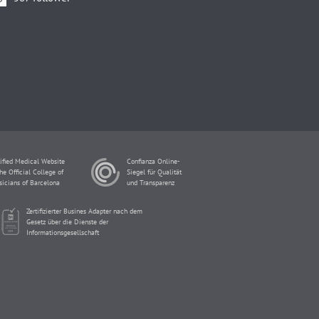
ified Medical Website
Confianza Online-
he Official College of
Siegel für Qualität
sicians of Barcelona
und Transparenz
Zertifizierter Busines Adapter nach dem
Gesetz über die Dienste der
Informationsgesellschaft