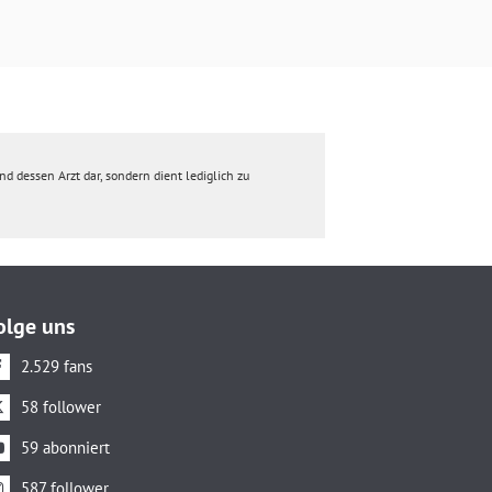
d dessen Arzt dar, sondern dient lediglich zu
olge uns
2.529 fans
58 follower
59 abonniert
587 follower