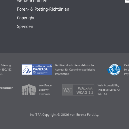
Werberichtlinien
Foren- & Posting-Richtlinien
Copyright
Spenden
ifizierung
Zertifikat durch die andalusische
Cert
h ISO/IEC
Agentur für Gesundheitspolitische
by t
01
Information
Phy
Wordfence
Web Accessibility
herheitszertifikat
Security
Initiative Level AA
Premium
WAI-AA
inviTRA Copyright © 2026 von Eureka Fertility.