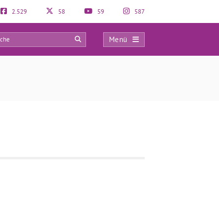
2.529
58
59
587
Menü
0