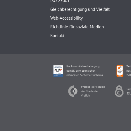
ISO 27001
Gleichberechtigung und Vielfalt
Web-Accessibility
Richtlinie für soziale Medien
Kontakt
Konformitätsbescheinigung
Zert
gemäß dem spanischen
nac
nationalen Sicherheitsschema
270
Projekt ist Mitglied
Sic
der Charta der
SSL
Vielfalt