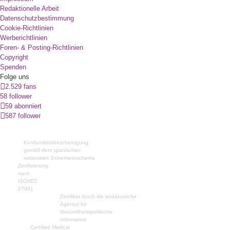
Redaktionelle Arbeit
Datenschutzbestimmung
Cookie-Richtlinien
Werberichtlinien
Foren- & Posting-Richtlinien
Copyright
Spenden
Folge uns
2.529 fans
58 follower
59 abonniert
587 follower
Konformitätsbescheinigung
gemäß dem spanischen
nationalen Sicherheitsschema
Zertifizierung
nach
ISO/IEC
27001
Zertifikat durch die andalusische
Agentur für
Gesundheitspolitische
Information
Certified Medical