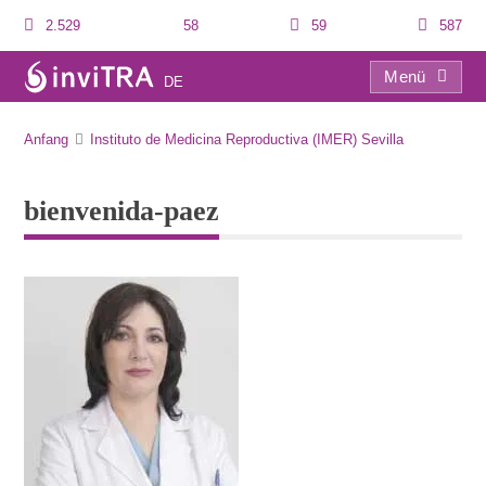
2.529
58
59
587
Menü
DE
bienvenida-paez
Anfang
Instituto de Medicina Reproductiva (IMER) Sevilla
bienvenida-paez