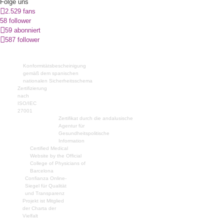
Folge uns
2.529 fans
58 follower
59 abonniert
587 follower
Konformitätsbescheinigung
gemäß dem spanischen
nationalen Sicherheitsschema
Zertifizierung
nach
ISO/IEC
27001
Zertifikat durch die andalusische
Agentur für
Gesundheitspolitische
Information
Certified Medical
Website by the Official
College of Physicians of
Barcelona
Confianza Online-
Siegel für Qualität
und Transparenz
Projekt ist Mitglied
der Charta der
Vielfalt