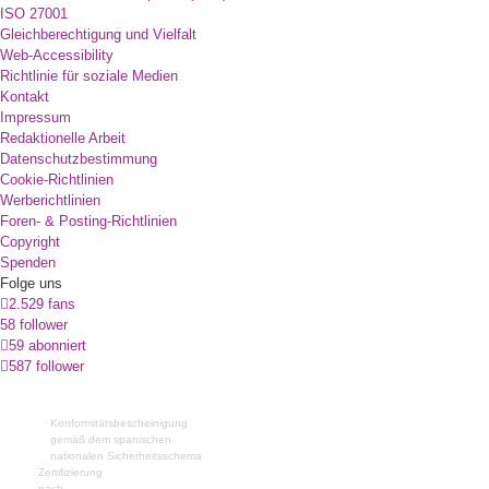
ISO 27001
Gleichberechtigung und Vielfalt
Web-Accessibility
Richtlinie für soziale Medien
Kontakt
Impressum
Redaktionelle Arbeit
Datenschutzbestimmung
Cookie-Richtlinien
Werberichtlinien
Foren- & Posting-Richtlinien
Copyright
Spenden
Folge uns
2.529 fans
58 follower
59 abonniert
587 follower
Konformitätsbescheinigung
gemäß dem spanischen
nationalen Sicherheitsschema
Zertifizierung
nach