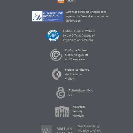
27001
Zertifikat durch die andalusische
Agentur für Gesundheitspolitische
Information
Certified Medical Website
by the Official College of
Physicians of Barcelona
Confianza Online-
Siegel für Qualität
und Transparenz
Projekt ist Mitglied
der Charta der
Vielfalt
Sicherheitszertifikat
SSL
Wordfence
Security
Premium
Web Accessibility
Initiative Level AA