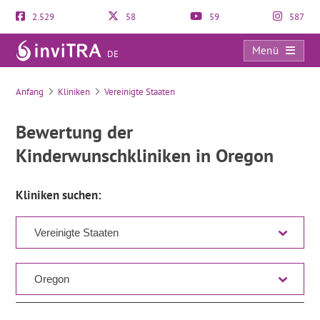
2.529
58
59
587
Menü
DE
Verzeichnis
Anfang
Kliniken
Vereinigte Staaten
Bewertung der
Kinderwunschkliniken in Oregon
Kliniken suchen: