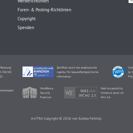
Werberichtlinien
Foren- & Posting-Richtlinien
Copyright
Spenden
ifizierung
Zertifikat durch die andalusische
Cert
h ISO/IEC
Agentur für Gesundheitspolitische
by t
01
Information
Phy
Wordfence
Web Accessibility
herheitszertifikat
Security
Initiative Level AA
Premium
WAI-AA
inviTRA Copyright © 2026 von Eureka Fertility.