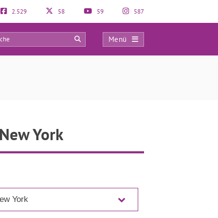
2.529
58
59
587
Menü
0
 New York