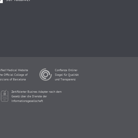
ified Medical Website
Confianza Online-
he Official College of
Siegel für Qualität
sicians of Barcelona
und Transparenz
Zertifizierter Busines Adapter nach dem
Gesetz über die Dienste der
Informationsgesellschaft