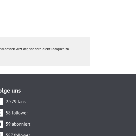
d dessen Arzt dar, sondern dient lediglich zu
olge uns
2.529 fans
58 follower
59 abonniert
587 follower