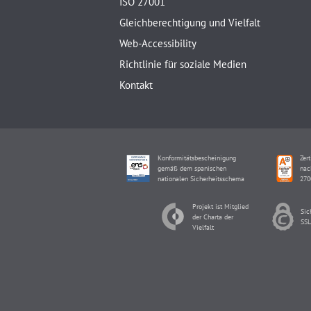
ISO 27001
Gleichberechtigung und Vielfalt
Web-Accessibility
Richtlinie für soziale Medien
Kontakt
Konformitätsbescheinigung
Zert
gemäß dem spanischen
nac
nationalen Sicherheitsschema
270
Projekt ist Mitglied
Sic
der Charta der
SSL
Vielfalt