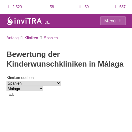
2.529
58
59
587
Menü
DE
Verzeichnis
Anfang
Kliniken
Spanien
Bewertung der
Kinderwunschkliniken in Málaga
Kliniken suchen:
lädt