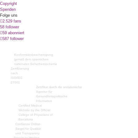
Copyright
Spenden
Folge uns
2.529 fans
58 follower
59 abonniert
587 follower
Konformitätsbescheinigung
gemäß dem spanischen
nationalen Sicherheitsschema
Zertifizierung
nach
ISO/IEC
27001
Zertifikat durch die andalusische
Agentur für
Gesundheitspolitische
Information
Certified Medical
Website by the Official
College of Physicians of
Barcelona
Confianza Online-
Siegel für Qualität
und Transparenz
Projekt ist Mitglied