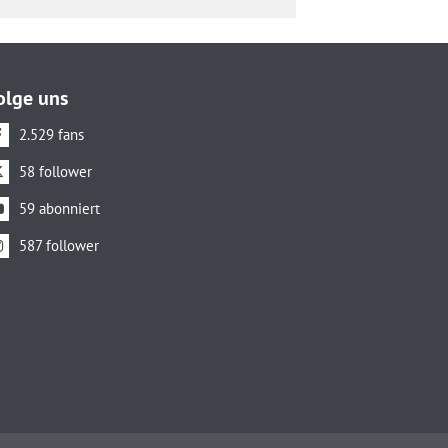
olge uns
2.529 fans
58 follower
59 abonniert
587 follower