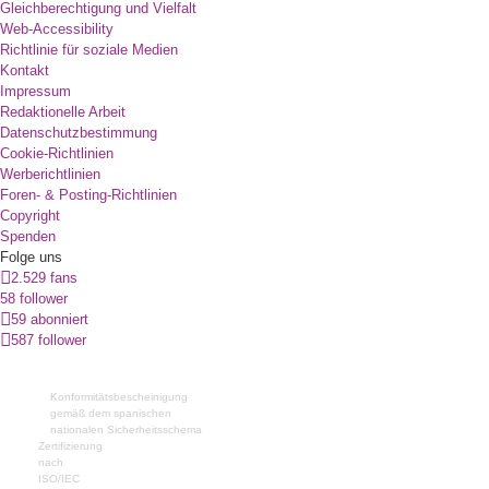
Gleichberechtigung und Vielfalt
Web-Accessibility
Richtlinie für soziale Medien
Kontakt
Impressum
Redaktionelle Arbeit
Datenschutzbestimmung
Cookie-Richtlinien
Werberichtlinien
Foren- & Posting-Richtlinien
Copyright
Spenden
Folge uns
2.529 fans
58 follower
59 abonniert
587 follower
Konformitätsbescheinigung
gemäß dem spanischen
nationalen Sicherheitsschema
Zertifizierung
nach
ISO/IEC