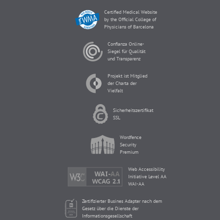
Certified Medical Website
by the Official College of
Physicians of Barcelona
Confianza Online-
Siegel für Qualität
und Transparenz
Projekt ist Mitglied
der Charta der
Vielfalt
Sicherheitszertifikat
SSL
Wordfence
Security
Premium
Web Accessibility
Initiative Level AA
WAI-AA
Zertifizierter Busines Adapter nach dem
Gesetz über die Dienste der
Informationsgesellschaft