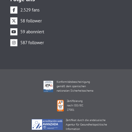
2.529 fans
58 follower
59 abonniert
587 follower
Konformitätsbescheinigung
gemäß dem spanischen
nationalen Sicherheitsschema
Zertifizierung
nach ISO/IEC
27001
Zertifikat durch die andalusische
Agentur für Gesundheitspolitische
Information