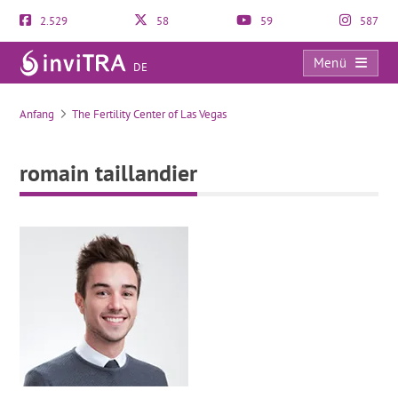
2.529
58
59
587
Menü
DE
romain taillandier
Anfang
The Fertility Center of Las Vegas
romain taillandier