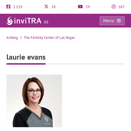
2.529
58
59
587
Menü
DE
laurie evans
Anfang
The Fertility Center of Las Vegas
laurie evans