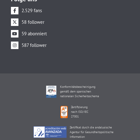
2.529 fans
58 follower
59 abonniert
587 follower
Konformitätsbescheinigung
gemäß dem spanischen
nationalen Sicherheitsschema
Zertifizierung
nach ISO/IEC
27001
Zertifikat durch die andalusische
Agentur für Gesundheitspolitische
Information