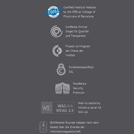
Certified Medical Website
by the Official College of
Physicians of Barcelona
Confianza Online-
Siegel für Qualität
und Transparenz
Projekt ist Mitglied
der Charta der
Vielfalt
Sicherheitszertifikat
SSL
Wordfence
Security
Premium
Web Accessibility
Initiative Level AA
WAI-AA
Zertifizierter Busines Adapter nach dem
Gesetz über die Dienste der
Informationsgesellschaft