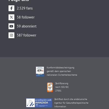
2.529 fans
58 follower
59 abonniert
587 follower
Konformitätsbescheinigung
gemäß dem spanischen
nationalen Sicherheitsschema
Zertifizierung
nach ISO/IEC
27001
Zertifikat durch die andalusische
Agentur für Gesundheitspolitische
Information