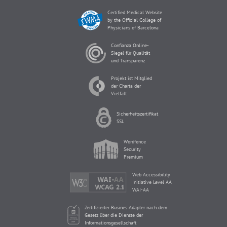
Certified Medical Website
by the Official College of
Physicians of Barcelona
Confianza Online-
Siegel für Qualität
und Transparenz
Projekt ist Mitglied
der Charta der
Vielfalt
Sicherheitszertifikat
SSL
Wordfence
Security
Premium
Web Accessibility
Initiative Level AA
WAI-AA
Zertifizierter Busines Adapter nach dem
Gesetz über die Dienste der
Informationsgesellschaft