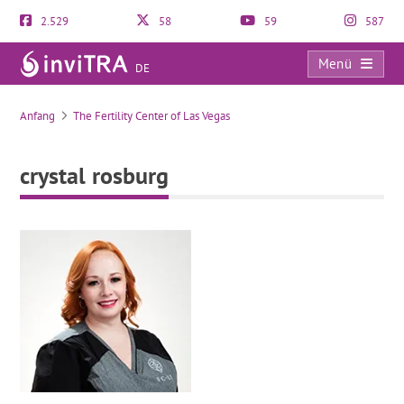
2.529
58
59
587
Menü
DE
crystal rosburg
Anfang
The Fertility Center of Las Vegas
crystal rosburg