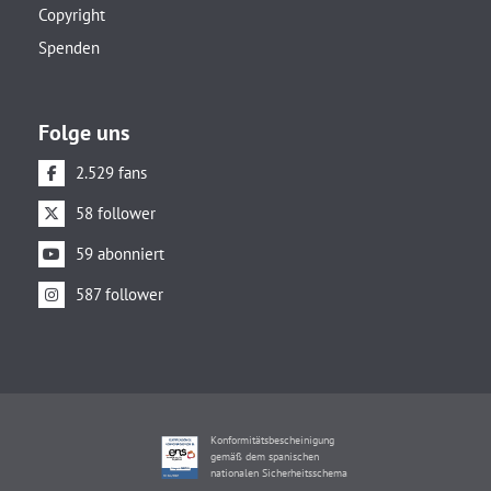
Copyright
Spenden
Folge uns
2.529 fans
58 follower
59 abonniert
587 follower
Konformitätsbescheinigung
gemäß dem spanischen
nationalen Sicherheitsschema