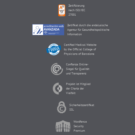
Zertifizierung
nach ISO/IEC
27001
Zertifikat durch die andalusische
Agentur für Gesundheitspolitische
Information
Certified Medical Website
by the Official College of
Physicians of Barcelona
Confianza Online-
Siegel für Qualität
und Transparenz
Projekt ist Mitglied
der Charta der
Vielfalt
Sicherheitszertifikat
SSL
Wordfence
Security
Premium