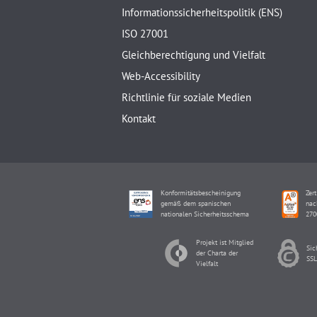
Informationssicherheitspolitik (ENS)
ISO 27001
Gleichberechtigung und Vielfalt
Web-Accessibility
Richtlinie für soziale Medien
Kontakt
Konformitätsbescheinigung
Zert
gemäß dem spanischen
nac
nationalen Sicherheitsschema
270
Projekt ist Mitglied
Sic
der Charta der
SSL
Vielfalt