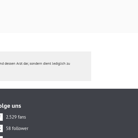
d dessen Arzt dar, sondern dient lediglich zu
olge uns
2.529 fans
58 follower