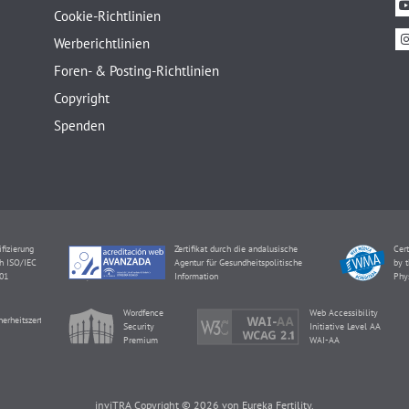
Cookie-Richtlinien
Werberichtlinien
Foren- & Posting-Richtlinien
Copyright
Spenden
ifizierung
Zertifikat durch die andalusische
Cert
h ISO/IEC
Agentur für Gesundheitspolitische
by t
01
Information
Phy
Wordfence
Web Accessibility
herheitszertifikat
Security
Initiative Level AA
Premium
WAI-AA
inviTRA Copyright © 2026 von Eureka Fertility.