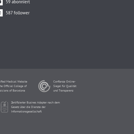
59 abonniert
587 follower
ified Medical Website
Confianza Online-
he Official College of
Siegel für Qualität
sicians of Barcelona
und Transparenz
Zertifizierter Busines Adapter nach dem
Gesetz über die Dienste der
Informationsgesellschaft