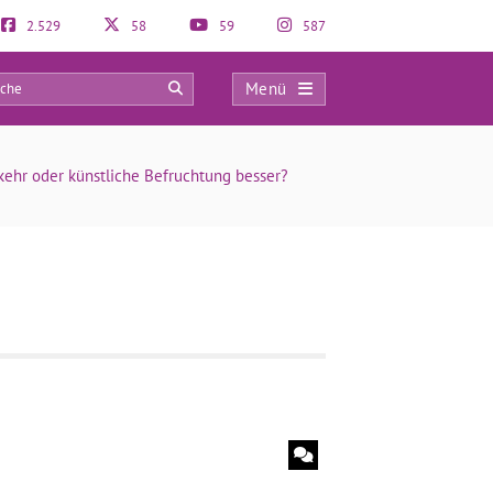
2.529
58
59
587
Menü
0
rkehr oder künstliche Befruchtung besser?