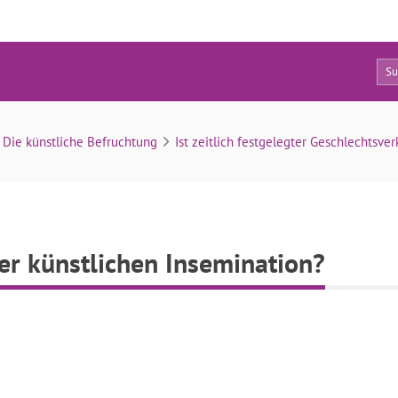
0
sind die Vorteile der künstlichen Insemination?
Die künstliche Befruchtung
Ist zeitlich festgelegter Geschlechtsve
der künstlichen Insemination?