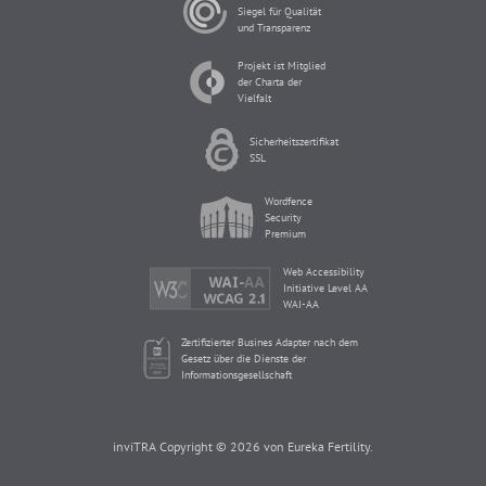
Siegel für Qualität
und Transparenz
Projekt ist Mitglied
der Charta der
Vielfalt
Sicherheitszertifikat
SSL
Wordfence
Security
Premium
Web Accessibility
Initiative Level AA
WAI-AA
Zertifizierter Busines Adapter nach dem
Gesetz über die Dienste der
Informationsgesellschaft
inviTRA Copyright © 2026 von Eureka Fertility.