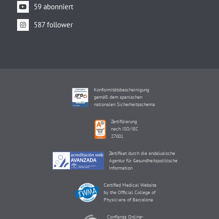
59 abonniert
587 follower
Konformitätsbescheinigung
gemäß dem spanischen
nationalen Sicherheitsschema
Zertifizierung
nach ISO/IEC
27001
Zertifikat durch die andalusische
Agentur für Gesundheitspolitische
Information
Certified Medical Website
by the Official College of
Physicians of Barcelona
Confianza Online-