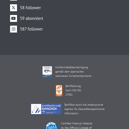
58 follower
59 abonniert
587 follower
Konformitätsbescheinigung
gemäß dem spanischen
nationalen Sicherheitsschema
Zertifizierung
nach ISO/IEC
27001
Zertifikat durch die andalusische
Agentur für Gesundheitspolitische
Information
Certified Medical Website
by the Official College of