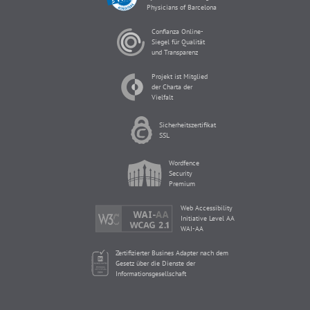
Physicians of Barcelona
Confianza Online-
Siegel für Qualität
und Transparenz
Projekt ist Mitglied
der Charta der
Vielfalt
Sicherheitszertifikat
SSL
Wordfence
Security
Premium
Web Accessibility
Initiative Level AA
WAI-AA
Zertifizierter Busines Adapter nach dem
Gesetz über die Dienste der
Informationsgesellschaft