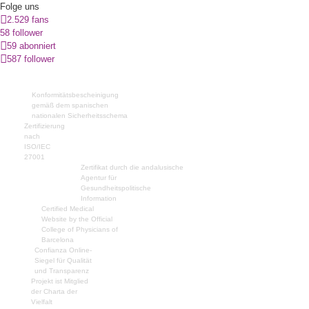
Folge uns
2.529 fans
58 follower
59 abonniert
587 follower
Konformitätsbescheinigung
gemäß dem spanischen
nationalen Sicherheitsschema
Zertifizierung
nach
ISO/IEC
27001
Zertifikat durch die andalusische
Agentur für
Gesundheitspolitische
Information
Certified Medical
Website by the Official
College of Physicians of
Barcelona
Confianza Online-
Siegel für Qualität
und Transparenz
Projekt ist Mitglied
der Charta der
Vielfalt