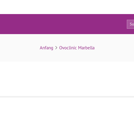
0
valentina-tassini
Anfang
Ovoclinic Marbella