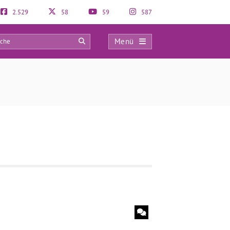
2.529
58
59
587
Menü
0