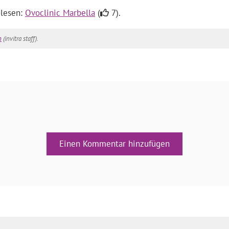
 lesen:
Ovoclinic Marbella
(
7).
n
(invitra staff).
Einen Kommentar hinzufügen