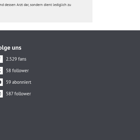
d dessen Arzt dar, sondern dient lediglich zu
olge uns
2.529 fans
58 follower
59 abonniert
587 follower