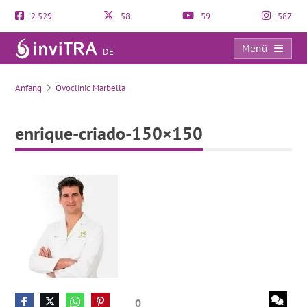
2.529
58
59
587
Menü
DE
enrique-criado-150×150
Anfang
Ovoclinic Marbella
enrique-criado-150×150
0