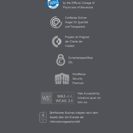
by the Official College of
Physicians of Barcelona
Confianza Online-
Siegel für Qualität
und Transparenz
Projekt ist Mitglied
der Charta der
Vielfalt
Sicherheitszertifikat
SSL
Wordfence
Security
Premium
Web Accessibility
Initiative Level AA
WAI-AA
Zertifizierter Busines Adapter nach dem
Gesetz über die Dienste der
Informationsgesellschaft