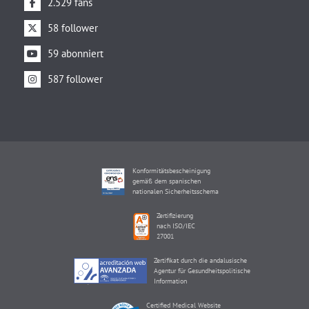
2.529 fans
58 follower
59 abonniert
587 follower
Konformitätsbescheinigung
gemäß dem spanischen
nationalen Sicherheitsschema
Zertifizierung
nach ISO/IEC
27001
Zertifikat durch die andalusische
Agentur für Gesundheitspolitische
Information
Certified Medical Website