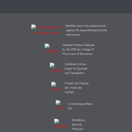
Zertifikat durch die andalusische
Agentur für Gesundheitspolitische
Information
Certified Medical Website
by the Official College of
Physicians of Barcelona
Confianza Online-
Siegel für Qualität
und Transparenz
Projekt ist Mitglied
der Charta der
Vielfalt
Sicherheitszertifikat
SSL
Wordfence
Security
Premium