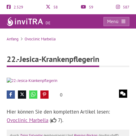
2.529
58
59
587
Menü
DE
22.-Jesica-Krankenpflegerin
Anfang
Ovoclinic Marbella
22.-Jesica-Krankenpflegerin
0
Hier können Sie den kompletten Artikel lesen:
Ovoclinic Marbella
(
7).
durch
Zaira Salvador
(embryologin) Und
Romina Packan
(invitra staff).