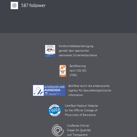
587 follower
Konformitätsbescheinigung
gemäß dem spanischen
nationalen Sicherheitsschema
Zertifizierung
nach ISO/IEC
27001
Zertifikat durch die andalusische
Agentur für Gesundheitspolitische
Information
Certified Medical Website
by the Official College of
Physicians of Barcelona
Confianza Online-
Siegel für Qualität
und Transparenz