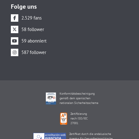
Folge uns
2.529 fans
58 follower
59 abonniert
587 follower
Konformitätsbescheinigung
gemäß dem spanischen
nationalen Sicherheitsschema
Zertifizierung
nach ISO/IEC
27001
Zertifikat durch die andalusische
Agentur für Gesundheitspolitische