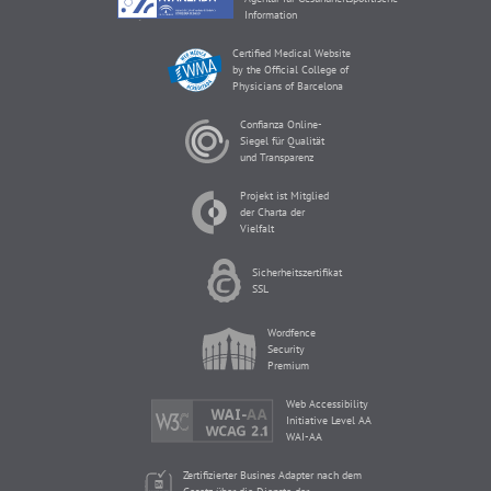
Information
Certified Medical Website
by the Official College of
Physicians of Barcelona
Confianza Online-
Siegel für Qualität
und Transparenz
Projekt ist Mitglied
der Charta der
Vielfalt
Sicherheitszertifikat
SSL
Wordfence
Security
Premium
Web Accessibility
Initiative Level AA
WAI-AA
Zertifizierter Busines Adapter nach dem