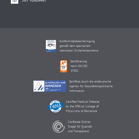
Konformitätsbescheinigung
gemäß dem spanischen
nationalen Sicherheitsschema
Zertifizierung
nach ISO/IEC
27001
Zertifikat durch die andalusische
Agentur für Gesundheitspolitische
Information
Certified Medical Website
by the Official College of
Physicians of Barcelona
Confianza Online-
Siegel für Qualität
und Transparenz