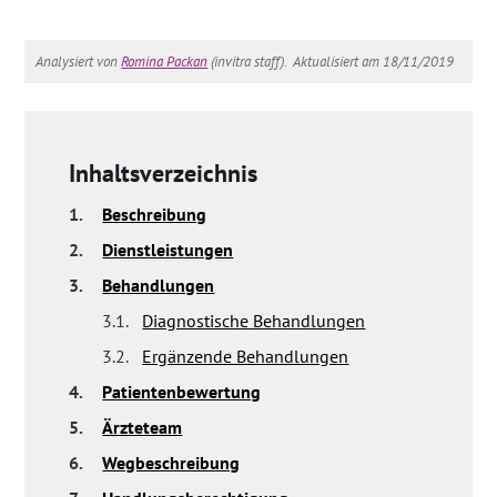
Analysiert von
Romina Packan
(invitra staff).
Aktualisiert am 18/11/2019
Inhaltsverzeichnis
1.
Beschreibung
2.
Dienstleistungen
3.
Behandlungen
3.1.
Diagnostische Behandlungen
3.2.
Ergänzende Behandlungen
4.
Patientenbewertung
5.
Ärzteteam
6.
Wegbeschreibung