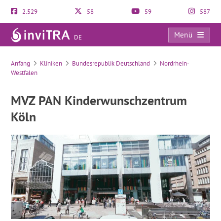
2.529
58
59
587
Menü
DE
MVZ PAN Kinderwunschzentrum Köln
Anfang
Kliniken
Bundesrepublik Deutschland
Nordrhein-
Westfalen
MVZ PAN Kinderwunschzentrum
Köln