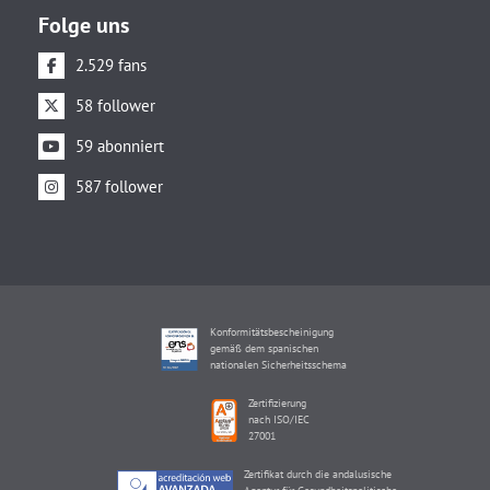
Folge uns
2.529 fans
58 follower
59 abonniert
587 follower
Konformitätsbescheinigung
gemäß dem spanischen
nationalen Sicherheitsschema
Zertifizierung
nach ISO/IEC
27001
Zertifikat durch die andalusische