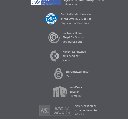
Agentur für Gesundheitspolitische
Information
Certified Medical Website
by the Official College of
Physicians of Barcelona
Confianza Online-
Siegel für Qualität
und Transparenz
Projekt ist Mitglied
der Charta der
Vielfalt
Sicherheitszertifikat
SSL
Wordfence
Security
Premium
Web Accessibility
Initiative Level AA
WAI-AA
Zertifizierter Busines Adapter nach dem