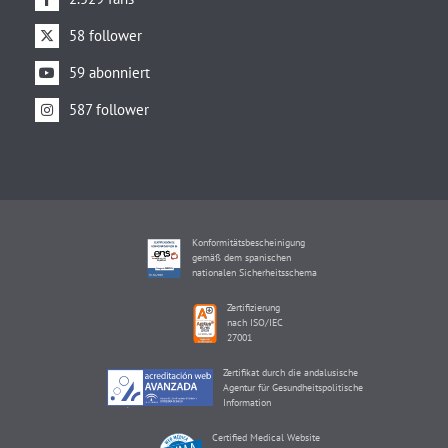
58 follower
59 abonniert
587 follower
Konformitätsbescheinigung
gemäß dem spanischen
nationalen Sicherheitsschema
Zertifizierung
nach ISO/IEC
27001
Zertifikat durch die andalusische
Agentur für Gesundheitspolitische
Information
Certified Medical Website