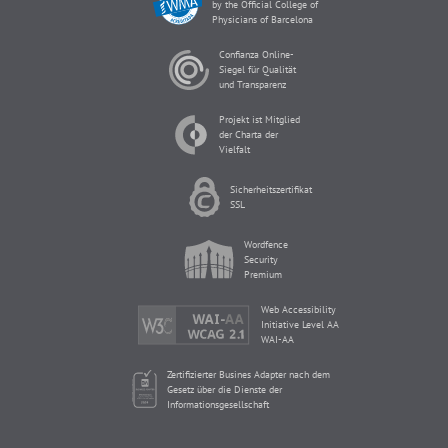
by the Official College of
Physicians of Barcelona
Confianza Online-
Siegel für Qualität
und Transparenz
Projekt ist Mitglied
der Charta der
Vielfalt
Sicherheitszertifikat
SSL
Wordfence
Security
Premium
Web Accessibility
Initiative Level AA
WAI-AA
Zertifizierter Busines Adapter nach dem
Gesetz über die Dienste der
Informationsgesellschaft