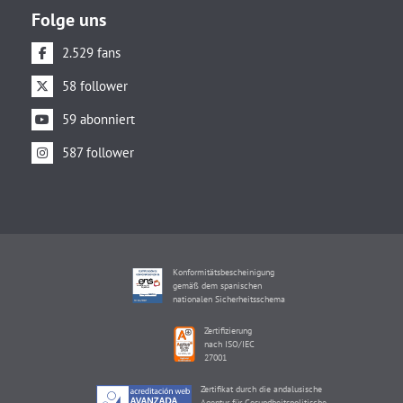
Folge uns
2.529 fans
58 follower
59 abonniert
587 follower
Konformitätsbescheinigung
gemäß dem spanischen
nationalen Sicherheitsschema
Zertifizierung
nach ISO/IEC
27001
Zertifikat durch die andalusische
Agentur für Gesundheitspolitische