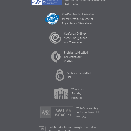
Information
Certified Medical Website
by the Official College of
Physicians of Barcelona
Confianza Online-
Siegel für Qualität
und Transparenz
Projekt ist Mitglied
der Charta der
Vielfalt
Sicherheitszertifikat
SSL
Wordfence
Security
Premium
Web Accessibility
Initiative Level AA
WAI-AA
Zertifizierter Busines Adapter nach dem