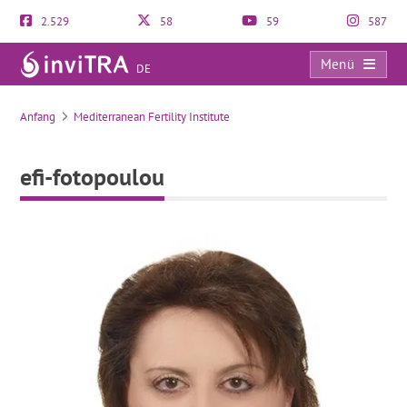
2.529
58
59
587
Menü
DE
efi-fotopoulou
Anfang
Mediterranean Fertility Institute
efi-fotopoulou