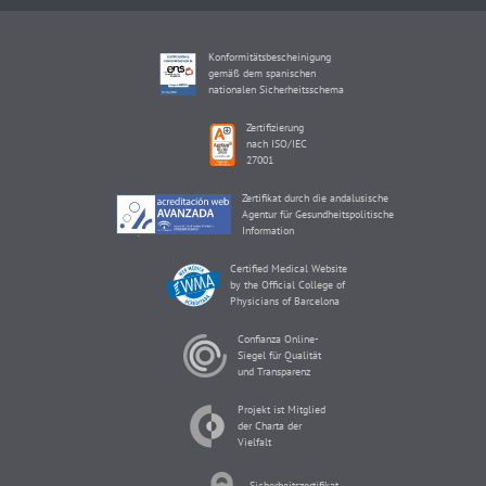
Konformitätsbescheinigung
gemäß dem spanischen
nationalen Sicherheitsschema
Zertifizierung
nach ISO/IEC
27001
Zertifikat durch die andalusische
Agentur für Gesundheitspolitische
Information
Certified Medical Website
by the Official College of
Physicians of Barcelona
Confianza Online-
Siegel für Qualität
und Transparenz
Projekt ist Mitglied
der Charta der
Vielfalt
Sicherheitszertifikat