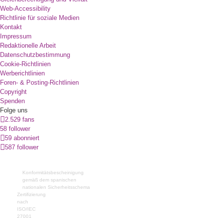
Web-Accessibility
Richtlinie für soziale Medien
Kontakt
Impressum
Redaktionelle Arbeit
Datenschutzbestimmung
Cookie-Richtlinien
Werberichtlinien
Foren- & Posting-Richtlinien
Copyright
Spenden
Folge uns
2.529 fans
58 follower
59 abonniert
587 follower
Konformitätsbescheinigung
gemäß dem spanischen
nationalen Sicherheitsschema
Zertifizierung
nach
ISO/IEC
27001