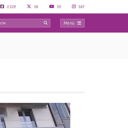
2.529
58
59
587
Menü
0