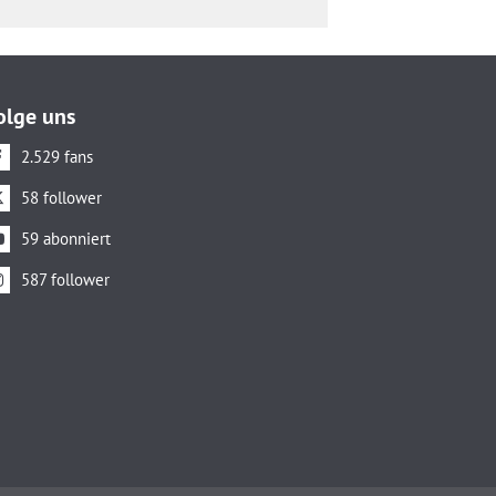
olge uns
2.529 fans
58 follower
59 abonniert
587 follower