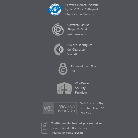
Certified Medical Website
by the Official College of
Physicians of Barcelona
Confianza Online-
Siegel für Qualität
und Transparenz
Projekt ist Mitglied
der Charta der
Vielfalt
Sicherheitszertifikat
SSL
Wordfence
Security
Premium
Web Accessibility
Initiative Level AA
WAI-AA
Zertifizierter Busines Adapter nach dem
Gesetz über die Dienste der
Informationsgesellschaft