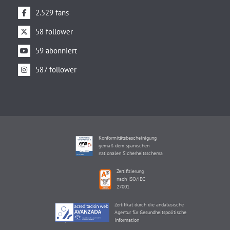
2.529 fans
58 follower
59 abonniert
587 follower
Konformitätsbescheinigung
gemäß dem spanischen
nationalen Sicherheitsschema
Zertifizierung
nach ISO/IEC
27001
Zertifikat durch die andalusische
Agentur für Gesundheitspolitische
Information