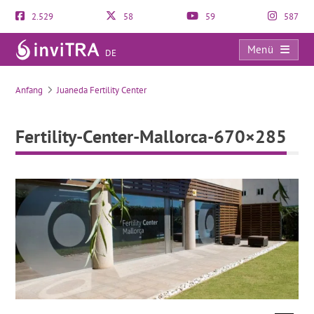
2.529
58
59
587
Menü
DE
Fertility-Center-Mallorca-670×285
Anfang
Juaneda Fertility Center
Fertility-Center-Mallorca-670×285