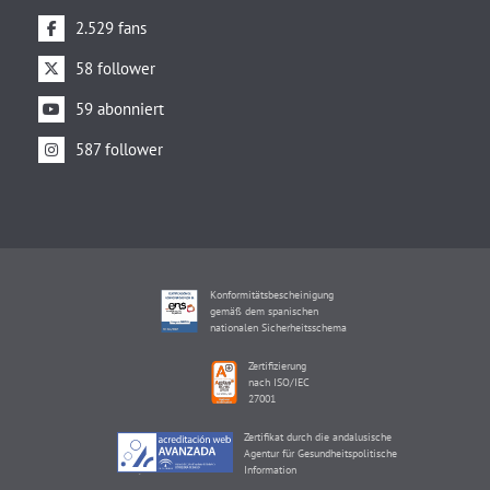
2.529 fans
58 follower
59 abonniert
587 follower
Konformitätsbescheinigung
gemäß dem spanischen
nationalen Sicherheitsschema
Zertifizierung
nach ISO/IEC
27001
Zertifikat durch die andalusische
Agentur für Gesundheitspolitische
Information