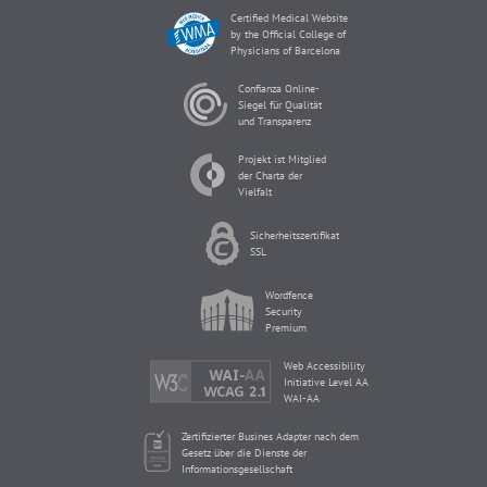
Certified Medical Website
by the Official College of
Physicians of Barcelona
Confianza Online-
Siegel für Qualität
und Transparenz
Projekt ist Mitglied
der Charta der
Vielfalt
Sicherheitszertifikat
SSL
Wordfence
Security
Premium
Web Accessibility
Initiative Level AA
WAI-AA
Zertifizierter Busines Adapter nach dem
Gesetz über die Dienste der
Informationsgesellschaft