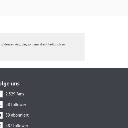
d dessen Arzt dar, sondern dient lediglich zu
olge uns
2.529 fans
58 follower
59 abonniert
587 follower