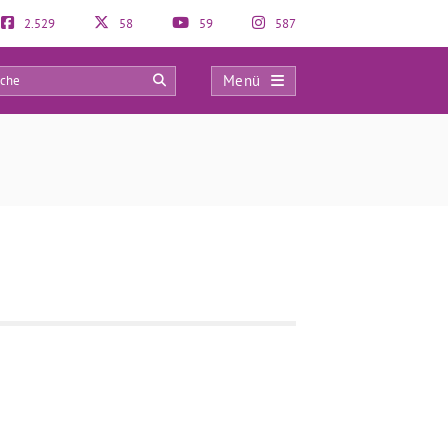
2.529
58
59
587
Menü
0